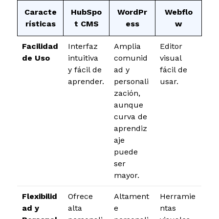
Caracte
HubSpo
WordPr
Webflo
rísticas
t CMS
ess
w
Facilidad
Interfaz
Amplia
Editor
de Uso
intuitiva
comunid
visual
y fácil de
ad y
fácil de
aprender.
personali
usar.
zación,
aunque
curva de
aprendiz
aje
puede
ser
mayor.
Flexibilid
Ofrece
Altament
Herramie
ad y
alta
e
ntas