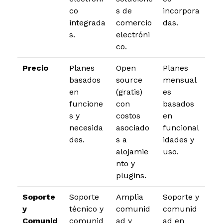
co
s de
incorpora
integrada
comercio
das.
s.
electróni
co.
Precio
Planes
Open
Planes
basados
source
mensual
en
(gratis)
es
funcione
con
basados
s y
costos
en
necesida
asociado
funcional
des.
s a
idades y
alojamie
uso.
nto y
plugins.
Soporte
Soporte
Amplia
Soporte y
y
técnico y
comunid
comunid
Comunid
comunid
ad y
ad en