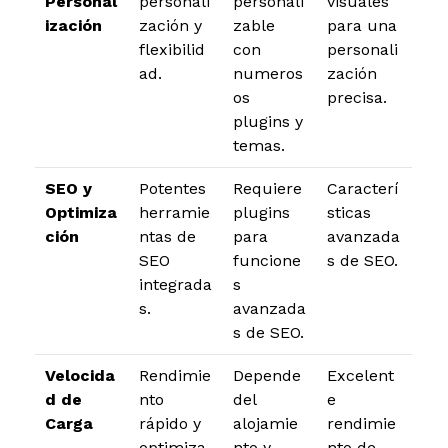
Personal
personali
personali
visuales
ización
zación y
zable
para una
flexibilid
con
personali
ad.
numeros
zación
os
precisa.
plugins y
temas.
SEO y
Potentes
Requiere
Caracterí
Optimiza
herramie
plugins
sticas
ción
ntas de
para
avanzada
SEO
funcione
s de SEO.
integrada
s
s.
avanzada
s de SEO.
Velocida
Rendimie
Depende
Excelent
d de
nto
del
e
Carga
rápido y
alojamie
rendimie
optimiza
nto y
nto de