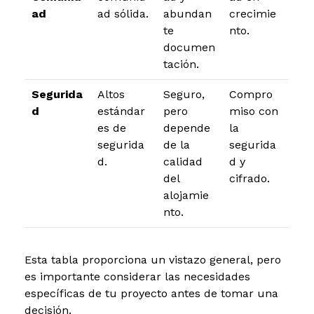
ad
ad sólida.
abundan
crecimie
te
nto.
documen
tación.
Segurida
Altos
Seguro,
Compro
d
estándar
pero
miso con
es de
depende
la
segurida
de la
segurida
d.
calidad
d y
del
cifrado.
alojamie
nto.
Esta tabla proporciona un vistazo general, pero
es importante considerar las necesidades
específicas de tu proyecto antes de tomar una
decisión.