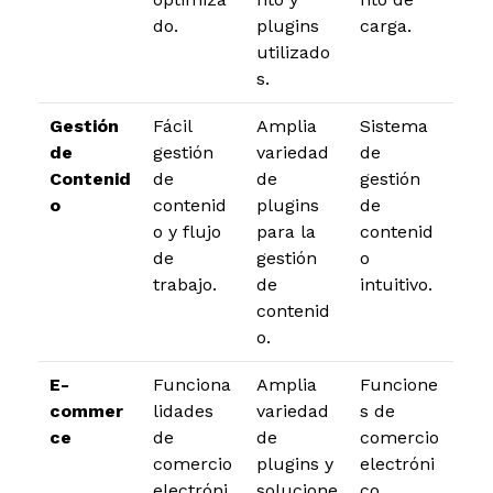
do.
plugins
carga.
utilizado
s.
Gestión
Fácil
Amplia
Sistema
de
gestión
variedad
de
Contenid
de
de
gestión
o
contenid
plugins
de
o y flujo
para la
contenid
de
gestión
o
trabajo.
de
intuitivo.
contenid
o.
E-
Funciona
Amplia
Funcione
commer
lidades
variedad
s de
ce
de
de
comercio
comercio
plugins y
electróni
electróni
solucione
co