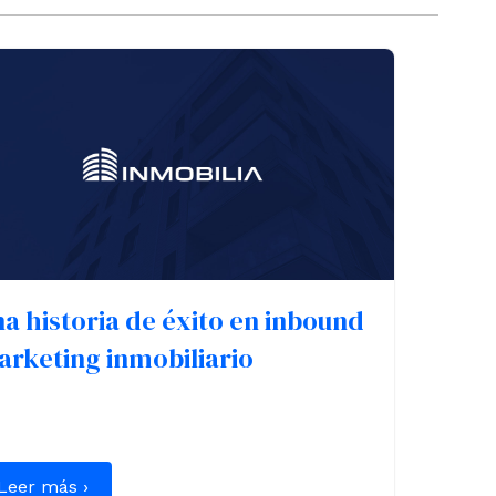
a historia de éxito en inbound
rketing inmobiliario
Leer más ›