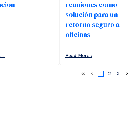
acion
reuniones como
solución para un
retorno seguro a
oficinas
 ›
Read More ›
2
3
1