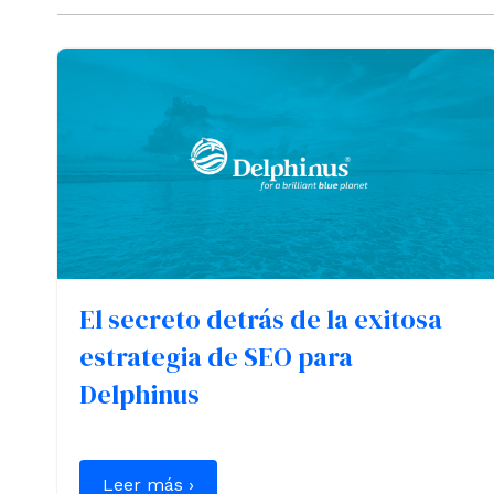
El secreto detrás de la exitosa
estrategia de SEO para
Delphinus
Leer más ›