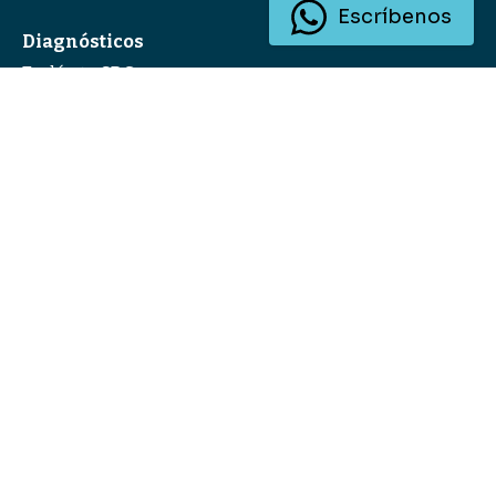
Escríbenos
Diagnósticos
Evalúa tu SDC
Evalúa tu SEO/AEO
Eventos
Nuestros eventos
HUG
Hint Talks
© Hint. Agencia de Inbound Marketing. 2025 |
Aviso de
Privacidad