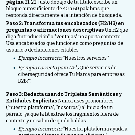
página
21, 22. Justo debajo de tu título, escribe un
bloque autosuficiente de 40 a 60 palabras que
responda directamente a la intención de búsqueda.
Paso 2: Transforma tus encabezados (H2/H3) en
preguntas o afirmaciones descriptivas
Un H2 que
diga "Introducción" o "Ventajas" no aporta contexto.
Usa encabezados que funcionen como preguntas de
usuario o declaraciones citables.
Ejemplo incorrecto:
"Nuestros servicios."
Ejemplo correcto para IA:
"¿Qué servicios de
ciberseguridad ofrece Tu Marca para empresas
B2B?".
Paso 3: Redacta usando Tripletas Semánticas y
Entidades Explícitas
Nunca uses pronombres
("nuestra plataforma", "nosotros") al inicio de un
párrafo, ya que la IA extrae los fragmentos fuera de
contexto y no sabrá de quién hablas.
Ejemplo incorrecto:
"Nuestra plataforma ayuda a