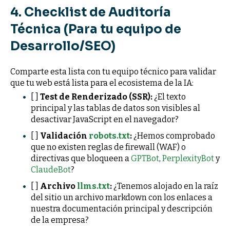
4. Checklist de Auditoría
Técnica (Para tu equipo de
Desarrollo/SEO)
Comparte esta lista con tu equipo técnico para validar
que tu web está lista para el ecosistema de la IA:
[ ]
Test de Renderizado (SSR):
¿El texto
principal y las tablas de datos son visibles al
desactivar JavaScript en el navegador?
[ ]
Validación
robots.txt
:
¿Hemos comprobado
que no existen reglas de firewall (WAF) o
directivas que bloqueen a
GPTBot
,
PerplexityBot
y
ClaudeBot
?
[ ]
Archivo
llms.txt
:
¿Tenemos alojado en la raíz
del sitio un archivo markdown con los enlaces a
nuestra documentación principal y descripción
de la empresa?