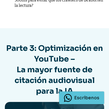
500ms para evitar que los crawlers de IA aborten
la lectura?
Parte 3: Optimización en
YouTube –
La mayor fuente de
citación audiovisual
para la IA
Escríbenos