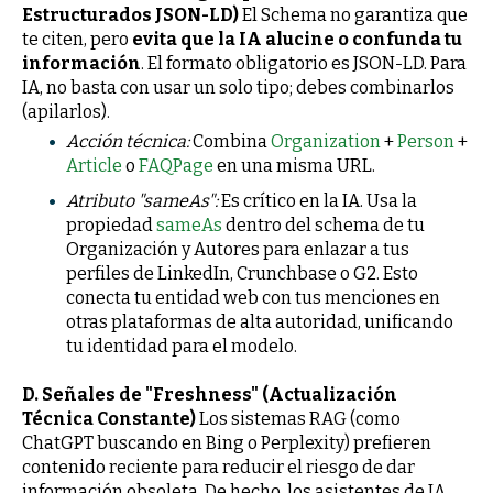
Estructurados JSON-LD)
El Schema no garantiza que
te citen, pero
evita que la IA alucine o confunda tu
información
. El formato obligatorio es JSON-LD. Para
IA, no basta con usar un solo tipo; debes combinarlos
(apilarlos).
Acción técnica:
Combina
Organization
+
Person
+
Article
o
FAQPage
en una misma URL.
Atributo "sameAs":
Es crítico en la IA. Usa la
propiedad
sameAs
dentro del schema de tu
Organización y Autores para enlazar a tus
perfiles de LinkedIn, Crunchbase o G2. Esto
conecta tu entidad web con tus menciones en
otras plataformas de alta autoridad, unificando
tu identidad para el modelo.
D. Señales de "Freshness" (Actualización
Técnica Constante)
Los sistemas RAG (como
ChatGPT buscando en Bing o Perplexity) prefieren
contenido reciente para reducir el riesgo de dar
información obsoleta. De hecho, los asistentes de IA