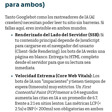
para ambos)
Tanto Googlebot como los rastreadores de IA (AI
crawlers) necesitan poder leer tu sitio sin barreras. Si
fallas aquí, eres invisible en ambos mundos.
Renderizado del Lado del Servidor (SSR):
Si
tu contenido principal depende de JavaScript
para cargarse en el navegador del usuario
(Client-Side Rendering), los bots de IA verán una
página en blanco. Entrega tu HTML completo
desde el servidor para que su lectura sea
inmediata.
Velocidad Extrema (Core Web Vitals):
Los
bots de IA son "impacientes" y tienen tiempos de
espera (timeouts) muy estrictos. Un
First
Contentful Paint (FCP)
menor a 0.4 segundos
aumenta las citas en IA a un promedio de 6.7,
frente a 2.1 en sitios lentos. Las métricas LCP (<
2.5s) e INP (< 200ms) son obligatorias en ambos