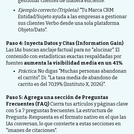
gestionar clientes de manera eficiente."
Ejemplo correcto (Tripleta):
"Tu Marca CRM
Entidad/Sujeto ayuda a las empresas a gestionar
sus clientes Verbo desde una sola plataforma
Objeto/Dato".
Paso 4: Inyecta Datos y Citas (Information Gain)
Las IAs buscan anclaje factual para no "alucinar". El
contenido con estadísticas exactas respaldadas por
fuentes
aumenta la visibilidad media en un 41%
.
Práctica:
No digas "Muchas personas abandonan
el carrito". Di: "La tasa media de abandono de
carrito es del 70,19% (Instituto X, 2026)".
Paso 5: Agrega una sección de Preguntas
Frecuentes (FAQ)
Cierra tus artículos y páginas clave
con 5 a 7 preguntas frecuentes. La estructura de
Pregunta-Respuesta es el formato nativo en el que las
IAs conversan, lo que convierte a estas secciones en
"imanes de citaciones".