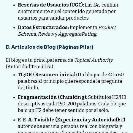
Reseñas de Usuarios (UGC):
Las IAs confían
enormemente en el contenido generado por
usuarios para validar productos.
Datos Estructurados:
Implementa
Product
Schema
,
Review
y
AggregateRating
.
D. Artículos de Blog (Páginas Pilar)
El blog es tu principal arma de
Topical Authority
(Autoridad Temática).
TL;DR / Resumen inicial:
Un bloque de 40 a 60
palabras al principio que responda la pregunta
del título.
Fragmentación (Chunking):
Subtítulos H2/H3
descriptivos cada 150-200 palabras. Cada bloque
bajo un H2 debe tener sentido por sí solo.
E-E-A-T visible (Experiencia y Autoridad):
El
autor debe ser una persona real con biografía y
enlaces a sus redes (LinkedIn) o credenciales. Las