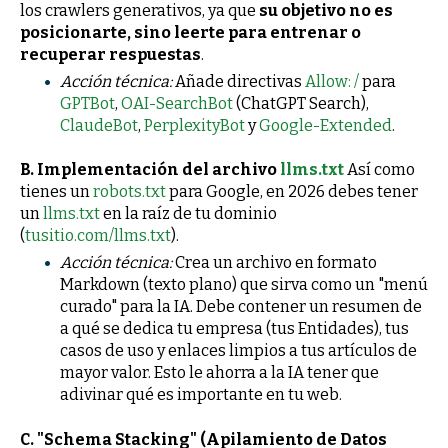
los crawlers generativos, ya que
su objetivo no es
posicionarte, sino leerte para entrenar o
recuperar respuestas
.
Acción técnica:
Añade directivas
Allow: /
para
GPTBot
,
OAI-SearchBot
(ChatGPT Search),
ClaudeBot
,
PerplexityBot
y
Google-Extended
.
B. Implementación del archivo
llms.txt
Así como
tienes un
robots.txt
para Google, en 2026 debes tener
un
llms.txt
en la raíz de tu dominio
(
tusitio.com/llms.txt
).
Acción técnica:
Crea un archivo en formato
Markdown (texto plano) que sirva como un "menú
curado" para la IA. Debe contener un resumen de
a qué se dedica tu empresa (tus Entidades), tus
casos de uso y enlaces limpios a tus artículos de
mayor valor. Esto le ahorra a la IA tener que
adivinar qué es importante en tu web.
C. "Schema Stacking" (Apilamiento de Datos