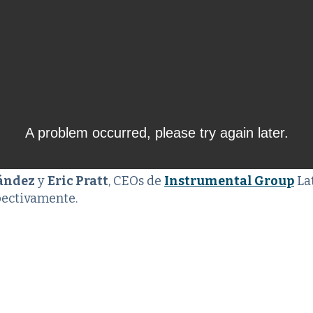
ández
y
Eric Pratt
, CEOs de
Instrumental Group
La
pectivamente.