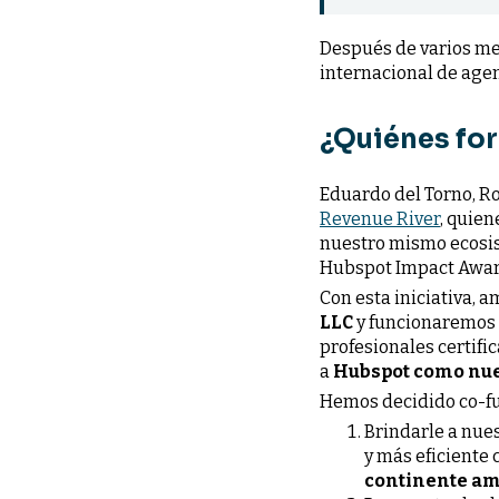
Después de varios me
internacional de age
¿Quiénes fo
Eduardo del Torno, R
Revenue River
, quie
nuestro mismo ecosis
Hubspot Impact Awards
Con esta iniciativa,
LLC
y funcionaremos 
profesionales certifi
a
Hubspot como nue
Hemos decidido co-f
Brindarle a nues
y más eficiente
continente am