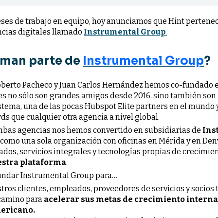
ses de trabajo en equipo, hoy anunciamos que Hint pertene
ncias digitales llamado
Instrumental Group
.
rman parte de
Instrumental Group
?
oberto Pacheco y Juan Carlos Hernández hemos co-fundado e
nes no sólo son grandes amigos desde 2016, sino también son
tema, una de las pocas Hubspot Elite partners en el mundo 
 que cualquier otra agencia a nivel global.
 ambas agencias nos hemos convertido en subsidiarias de
Ins
como una sola organización con oficinas en Mérida y en Den
cados, servicios integrales y tecnologías propias de crecimi
stra plataforma
.
undar Instrumental Group para…
tros clientes, empleados, proveedores de servicios y socios 
 camino para
acelerar sus metas de crecimiento interna
ericano.