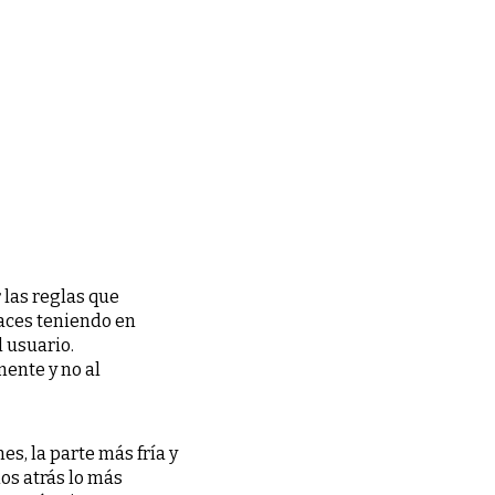
 las reglas que
haces teniendo en
l usuario.
ente y no al
s, la parte más fría y
mos atrás lo más