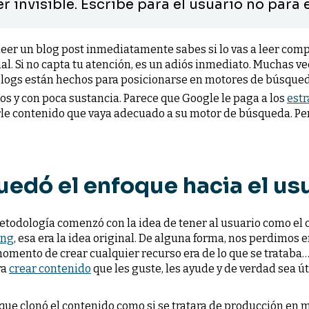
 invisible. Escribe para el usuario no para 
er un blog post inmediatamente sabes si lo vas a leer compl
inal. Si no capta tu atención, es un adiós inmediato. Muchas v
blogs están hechos para posicionarse en motores de búsqued
dos y con poca sustancia. Parece que Google le paga a los
est
le contenido que vaya adecuado a su motor de búsqueda. P
edó el enfoque hacia el us
metodología comenzó con la idea de tener al usuario como el 
ing
, esa era la idea original. De alguna forma, nos perdimos 
omento de crear cualquier recurso era de lo que se trataba…
ra
crear contenido
que les guste, les ayude y de verdad sea úti
 que clonó el contenido como si se tratara de producción en 