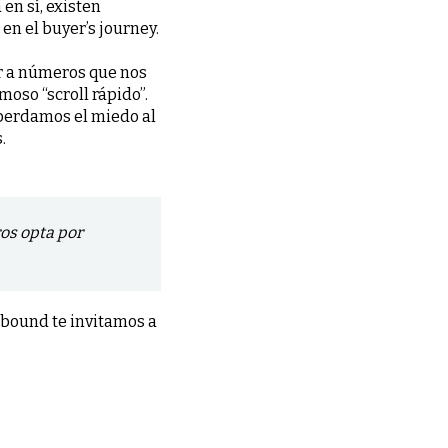
en sí, existen
n el buyer’s journey.
ar a números que nos
moso “scroll rápido”.
 perdamos el miedo al
.
ros opta por
nbound te invitamos a