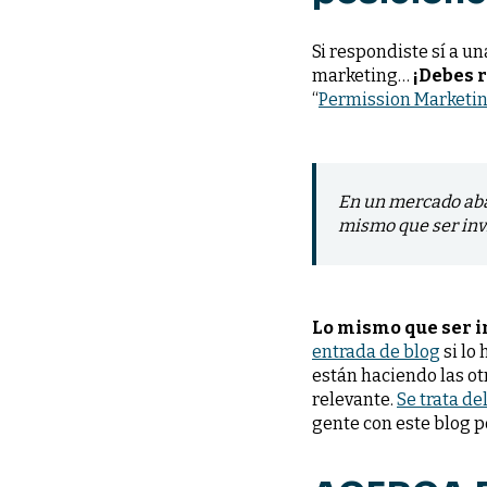
Si respondiste sí a u
marketing…
¡Debes r
“
Permission Marketi
En un mercado abar
mismo que ser invi
Lo mismo que ser in
entrada de blog
si lo
están haciendo las ot
relevante.
Se trata de
gente con este blog p