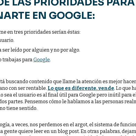
DE LAS PRIORIDADES PARA
NARTE EN GOOGLE:
rme en tres prioridades serían éstas:
suario.
 ser leído por alguien y no por algo.
 trabajas para
Google
.
tá buscando contenido que llame la atención es mejor hacer
mano con ser rentable.
Lo que es diferente, vende
. Lo que 
 sea el usuario es al final útil para Google pero inútil para e
dos partes. Pensemos cómo le hablamos a las personas realm
no tiene sentido.
gía, a veces, nos perdemos en el argot, el sistema de funcione
la gente quiere leer en un blog post. En otras palabras, deja