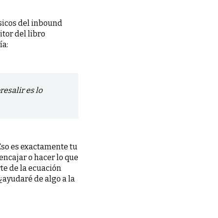
ásicos del inbound
itor del libro
ía:
esalir es lo
Eso es exactamente tu
encajar o hacer lo que
te de la ecuación
 ¿ayudaré de algo a la