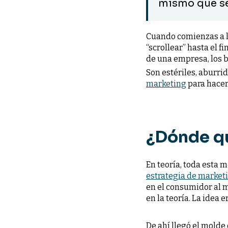
mismo que ser
Cuando comienzas a le
“scrollear” hasta el f
de una empresa, los 
Son estériles, aburri
marketing
para hacer
¿Dónde qu
En teoría, toda esta 
estrategia de market
en el consumidor al m
en la teoría. La idea e
De ahí llegó el molde