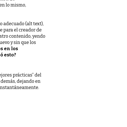
 en lo mismo,
o adecuado (alt text),
e para el creador de
estro contenido, yendo
uevo y sin que los
s en los
ó esto?
jores prácticas” del
os demás, dejando en
o instantáneamente.