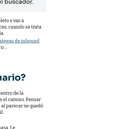
el buscador.
eto o vas a
eces, cuando se trata
a.
rategas de inbound
ero…
uario?
centro de la
en el camino. Pensar
 al parecer se quedó
l.
masa. Le