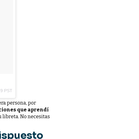
39 PST
era persona, por
cciones que aprendí
 libreta. No necesitas
dispuesto