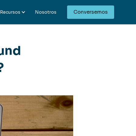
Conversemos
Recursos
Nosotros
ound
?